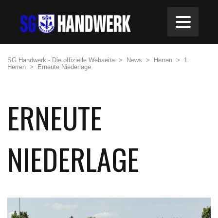
SG Handwerk - Die offizielle Webseite
>
News
>
Herren
>
1.
Herren
>
Erneute Niederlage
ERNEUTE
NIEDERLAGE