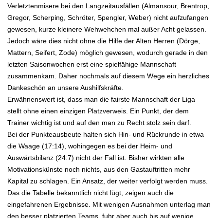
Verletztenmisere bei den Langzeitausfällen (Almansour, Brentrop,
Gregor, Scherping, Schröter, Spengler, Weber) nicht aufzufangen
gewesen, kurze kleinere Wehwehchen mal außer Acht gelassen.
Jedoch wäre dies nicht ohne die Hilfe der Alten Herren (Dörge,
Mattern, Seifert, Zode) möglich gewesen, wodurch gerade in den
letzten Saisonwochen erst eine spielfähige Mannschaft
zusammenkam. Daher nochmals auf diesem Wege ein herzliches
Dankeschön an unsere Aushilfskräfte.
Erwähnenswert ist, dass man die fairste Mannschaft der Liga
stellt ohne einen einzigen Platzverweis. Ein Punkt, der dem
Trainer wichtig ist und auf den man zu Recht stolz sein darf.
Bei der Punkteausbeute halten sich Hin- und Rückrunde in etwa
die Waage (17:14), wohingegen es bei der Heim- und
Auswärtsbilanz (24:7) nicht der Fall ist. Bisher wirkten alle
Motivationskünste noch nichts, aus den Gastauftritten mehr
Kapital zu schlagen. Ein Ansatz, der weiter verfolgt werden muss.
Das die Tabelle bekanntlich nicht lügt, zeigen auch die
eingefahrenen Ergebnisse. Mit wenigen Ausnahmen unterlag man
den besser platzierten Teams, fuhr aber auch bis auf wenige