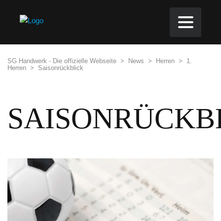
SG Handwerk - Die offizielle Webseite
>
News
>
Herren
>
1.
Herren
>
Saisonrückblick
SAISONRÜCKB