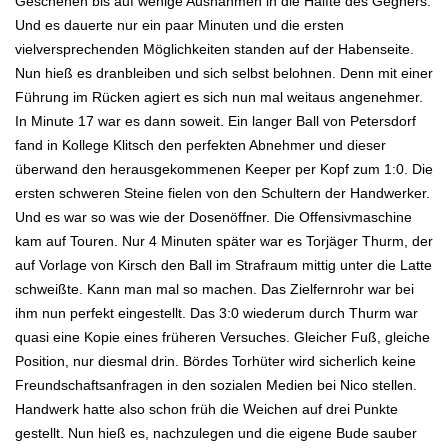
Geschehen bis auf wenige Ausnahmen in die Hälfte des Gegners.
Und es dauerte nur ein paar Minuten und die ersten
vielversprechenden Möglichkeiten standen auf der Habenseite.
Nun hieß es dranbleiben und sich selbst belohnen. Denn mit einer
Führung im Rücken agiert es sich nun mal weitaus angenehmer.
In Minute 17 war es dann soweit. Ein langer Ball von Petersdorf
fand in Kollege Klitsch den perfekten Abnehmer und dieser
überwand den herausgekommenen Keeper per Kopf zum 1:0. Die
ersten schweren Steine fielen von den Schultern der Handwerker.
Und es war so was wie der Dosenöffner. Die Offensivmaschine
kam auf Touren. Nur 4 Minuten später war es Torjäger Thurm, der
auf Vorlage von Kirsch den Ball im Strafraum mittig unter die Latte
schweißte. Kann man mal so machen. Das Zielfernrohr war bei
ihm nun perfekt eingestellt. Das 3:0 wiederum durch Thurm war
quasi eine Kopie eines früheren Versuches. Gleicher Fuß, gleiche
Position, nur diesmal drin. Bördes Torhüter wird sicherlich keine
Freundschaftsanfragen in den sozialen Medien bei Nico stellen.
Handwerk hatte also schon früh die Weichen auf drei Punkte
gestellt. Nun hieß es, nachzulegen und die eigene Bude sauber