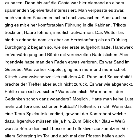
zu halten. Denn bis auf die Gäste war hier niemand an einem
spannenden Spielverlauf interessiert. Man verpasste es zwar,
noch vor dem Pausentee scharf nachzuwaschen. Aber auch so
ging es mit einer komfortablen Führung in die Kabinen. Trikots
trocknen, Haare föhnen, innerlich aufwärmen. Das Wetter bis
hierhin erinnerte nämlich eher an Herbstanfang als an Frühling.
Durchgang 2 begann so, wie der erste aufgehört hatte. Handwerk
im Vorwärtsgang und Börde mit vereinzelten Nadelstichen. Aber
irgendwie hatte man den Faden etwas verloren. Es war Sand im
Getriebe. Was vorher klappte, ging nun mehr und mehr schief.
Klitsch zwar zwischenzeitlich mit dem 4:0. Ruhe und Souveränität
brachte der Treffer aber auch nicht zurück. Es war wie abgehackt.
Fühlte man sich zu sicher? Wahrscheinlich. War man mit den
Gedanken schon ganz woanders? Möglich . Hatte man keine Lust
mehr auf Tore und schönen Fußball? Hoffentlich nicht. Wenn das
eine Team Spielanteile verliert, gewinnt der Kontrahent welche
dazu. Irgendwo müssen sie ja hin. Zum Glück für Blau – Weiß
wusste Börde dies nicht besser und effektiver auszunutzen. Vor
allem Scherping im Tor und auch mal der Pfosten halfen auch