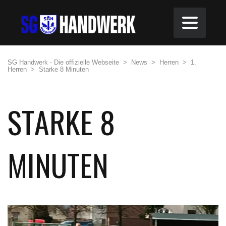
SG Handwerk - Die offizielle Webseite
>
News
>
Herren
>
1.
Herren
>
Starke 8 Minuten
STARKE 8
MINUTEN