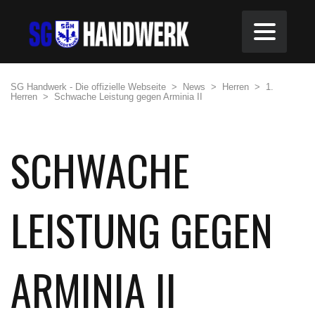
SG Handwerk - Die offizielle Webseite
>
News
>
Herren
>
1.
Herren
>
Schwache Leistung gegen Arminia II
SCHWACHE
LEISTUNG GEGEN
ARMINIA II