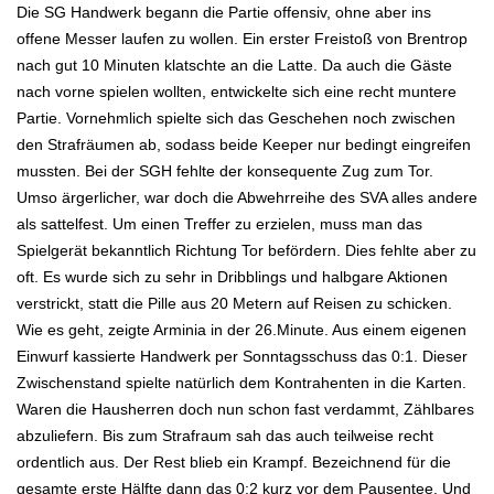
Die SG Handwerk begann die Partie offensiv, ohne aber ins
offene Messer laufen zu wollen. Ein erster Freistoß von Brentrop
nach gut 10 Minuten klatschte an die Latte. Da auch die Gäste
nach vorne spielen wollten, entwickelte sich eine recht muntere
Partie. Vornehmlich spielte sich das Geschehen noch zwischen
den Strafräumen ab, sodass beide Keeper nur bedingt eingreifen
mussten. Bei der SGH fehlte der konsequente Zug zum Tor.
Umso ärgerlicher, war doch die Abwehrreihe des SVA alles andere
als sattelfest. Um einen Treffer zu erzielen, muss man das
Spielgerät bekanntlich Richtung Tor befördern. Dies fehlte aber zu
oft. Es wurde sich zu sehr in Dribblings und halbgare Aktionen
verstrickt, statt die Pille aus 20 Metern auf Reisen zu schicken.
Wie es geht, zeigte Arminia in der 26.Minute. Aus einem eigenen
Einwurf kassierte Handwerk per Sonntagsschuss das 0:1. Dieser
Zwischenstand spielte natürlich dem Kontrahenten in die Karten.
Waren die Hausherren doch nun schon fast verdammt, Zählbares
abzuliefern. Bis zum Strafraum sah das auch teilweise recht
ordentlich aus. Der Rest blieb ein Krampf. Bezeichnend für die
gesamte erste Hälfte dann das 0:2 kurz vor dem Pausentee. Und