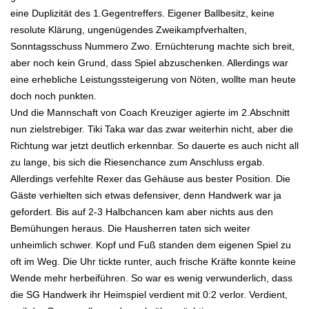
eine Duplizität des 1.Gegentreffers. Eigener Ballbesitz, keine
resolute Klärung, ungenügendes Zweikampfverhalten,
Sonntagsschuss Nummero Zwo. Ernüchterung machte sich breit,
aber noch kein Grund, dass Spiel abzuschenken. Allerdings war
eine erhebliche Leistungssteigerung von Nöten, wollte man heute
doch noch punkten.
Und die Mannschaft von Coach Kreuziger agierte im 2.Abschnitt
nun zielstrebiger. Tiki Taka war das zwar weiterhin nicht, aber die
Richtung war jetzt deutlich erkennbar. So dauerte es auch nicht all
zu lange, bis sich die Riesenchance zum Anschluss ergab.
Allerdings verfehlte Rexer das Gehäuse aus bester Position. Die
Gäste verhielten sich etwas defensiver, denn Handwerk war ja
gefordert. Bis auf 2-3 Halbchancen kam aber nichts aus den
Bemühungen heraus. Die Hausherren taten sich weiter
unheimlich schwer. Kopf und Fuß standen dem eigenen Spiel zu
oft im Weg. Die Uhr tickte runter, auch frische Kräfte konnte keine
Wende mehr herbeiführen. So war es wenig verwunderlich, dass
die SG Handwerk ihr Heimspiel verdient mit 0:2 verlor. Verdient,