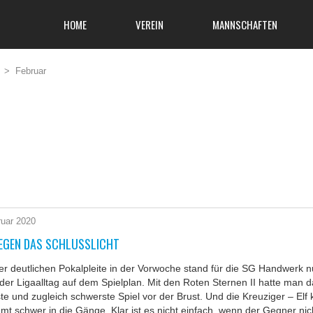
HOME
VEREIN
MANNSCHAFTEN
>
Februar
ruar 2020
GEGEN DAS SCHLUSSLICHT
r deutlichen Pokalpleite in der Vorwoche stand für die SG Handwerk 
der Ligaalltag auf dem Spielplan. Mit den Roten Sternen II hatte man 
ste und zugleich schwerste Spiel vor der Brust. Und die Kreuziger – Elf
t schwer in die Gänge. Klar ist es nicht einfach, wenn der Gegner ni