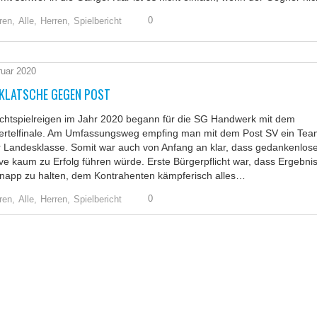
0
ren,
Alle,
Herren,
Spielbericht
ruar 2020
KLATSCHE GEGEN POST
ichtspielreigen im Jahr 2020 begann für die SG Handwerk mit dem
iertelfinale. Am Umfassungsweg empfing man mit dem Post SV ein Te
r Landesklasse. Somit war auch von Anfang an klar, dass gedankenlos
ve kaum zu Erfolg führen würde. Erste Bürgerpflicht war, dass Ergebni
knapp zu halten, dem Kontrahenten kämpferisch alles…
0
ren,
Alle,
Herren,
Spielbericht