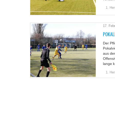
1. Her
17. Feb
POKAL
Der Pfl
Pokalv
aus de
Offensi
lange 
1. Her