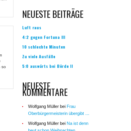
NEUESTE BEITRÄGE
Luft raus
4:2 gegen Fortuna III
10 schlechte Minuten
am
Zu viele Ausfälle
e
5:0 auswärts bei Börde II
s so
NEUESTE
KOMMENTARE
Wolfgang Müller
bei
Frau
Oberbürgermeisterin übergibt …
Wolfgang Müller
bei
Na ist denn
heut schon Weihnachten