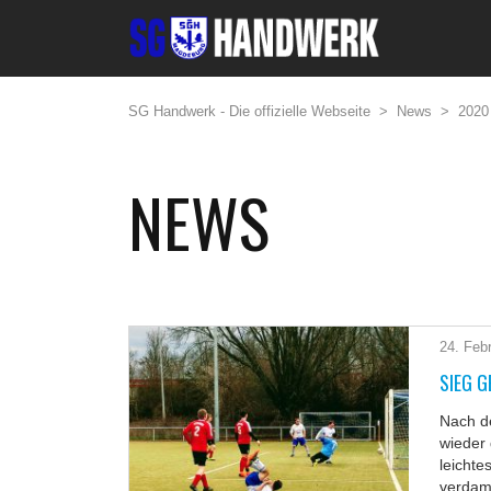
SG Handwerk - Die offizielle Webseite
>
News
>
2020
NEWS
24. Feb
SIEG 
Nach de
wieder 
leichte
verdamm