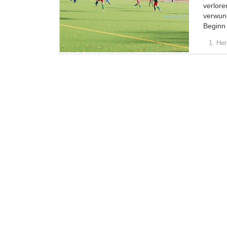
verlore
verwund
Beginn
1. Her