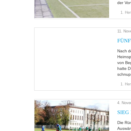
der Vo
1. Her
11. Nov
FÜNF
Nach de
Heimsp
von Beg
hatte 
schnup
1. Her
4. Nove
SIEG 
Die Rü
Auswärt