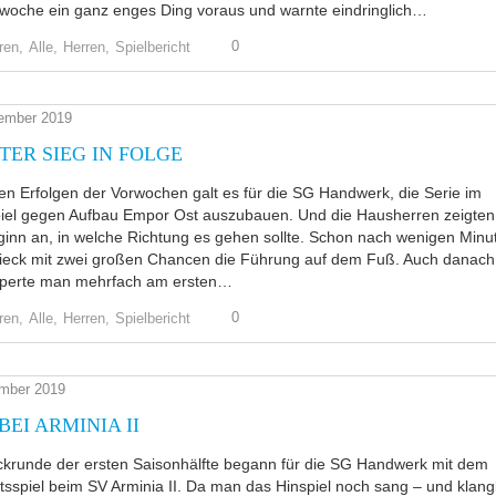
rwoche ein ganz enges Ding voraus und warnte eindringlich…
0
ren,
Alle,
Herren,
Spielbericht
ember 2019
TER SIEG IN FOLGE
n Erfolgen der Vorwochen galt es für die SG Handwerk, die Serie im
iel gegen Aufbau Empor Ost auszubauen. Und die Hausherren zeigten
inn an, in welche Richtung es gehen sollte. Schon nach wenigen Minu
Dieck mit zwei großen Chancen die Führung auf dem Fuß. Auch danach
perte man mehrfach am ersten…
0
ren,
Alle,
Herren,
Spielbericht
mber 2019
BEI ARMINIA II
ckrunde der ersten Saisonhälfte begann für die SG Handwerk mit dem
sspiel beim SV Arminia II. Da man das Hinspiel noch sang – und klang