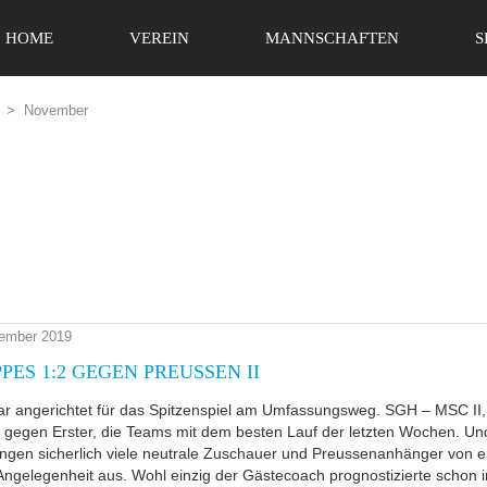
HOME
VEREIN
MANNSCHAFTEN
S
>
November
ember 2019
PES 1:2 GEGEN PREUSSEN II
ar angerichtet für das Spitzenspiel am Umfassungsweg. SGH – MSC II,
 gegen Erster, die Teams mit dem besten Lauf der letzten Wochen. Un
ngen sicherlich viele neutrale Zuschauer und Preussenanhänger von e
Angelegenheit aus. Wohl einzig der Gästecoach prognostizierte schon i