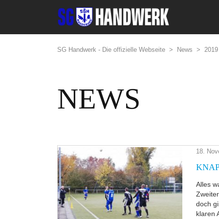
SG Handwerk - Die offizielle Webseite
>
News
>
2019
NEWS
18. Nov
KNAP
Alles w
Zweiter
doch gi
klaren 