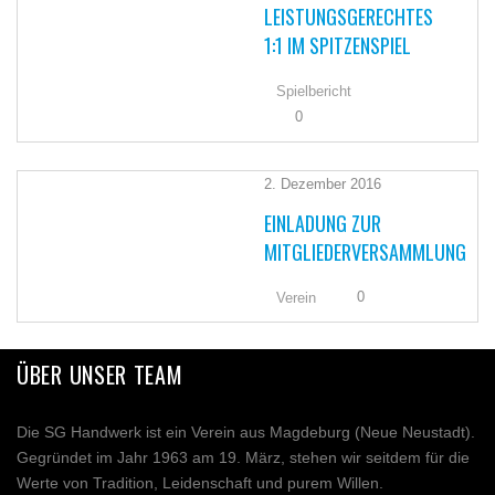
LEISTUNGSGERECHTES
1:1 IM SPITZENSPIEL
Spielbericht
0
2. Dezember 2016
EINLADUNG ZUR
MITGLIEDERVERSAMMLUNG
0
Verein
ÜBER UNSER TEAM
Die SG Handwerk ist ein Verein aus Magdeburg (Neue Neustadt).
Gegründet im Jahr 1963 am 19. März, stehen wir seitdem für die
Werte von Tradition, Leidenschaft und purem Willen.