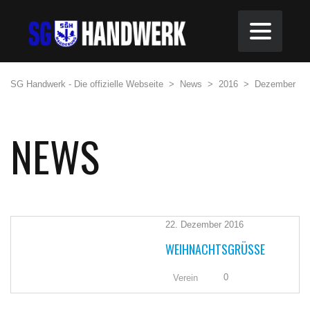
SG Handwerk - Die offizielle Webseite
>
News
>
2016
>
Dezember
NEWS
22. Dezember 2016
WEIHNACHTSGRÜSSE
0
Verein