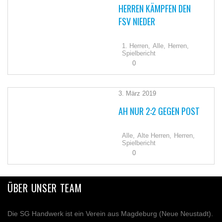
HERREN KÄMPFEN DEN
FSV NIEDER
1. Herren,
Alle,
Herren,
Spielbericht
0
3. März 2019
AH NUR 2:2 GEGEN POST
Alle,
Alte Herren,
Herren,
Spielbericht
0
ÜBER UNSER TEAM
Die SG Handwerk ist ein Verein aus Magdeburg (Neue Neustadt).