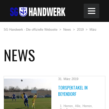
SG Handwerk - Die offizielle Webseite
>
News
>
2019
>
März
NEWS
31. März 2019
TORSPEKTAKEL IN
BEYENDORF
1. Herren,
Alle,
Herren,