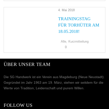
4. Mai 2018
TRAININGSTAG
FÜR TORHÜTER AM
18.05.2018!
Alle,
Kurzmitteilung
0
ÜBER UNSER TEAM
Die SG Handwerk ist ein Verein aus Magdeburg (Neue Neustadt).
Gegründet im Jahr 1963 am 19. März, stehen wir seitdem für die
Werte von Tradition, Leidenschaft und purem Willen.
FOLLOW US