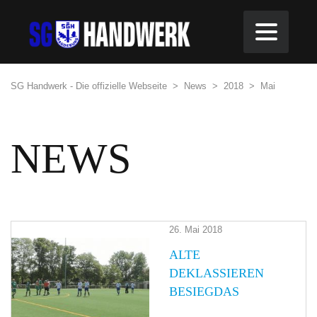
SG Handwerk - Die offizielle Webseite
>
News
>
2018
>
Mai
NEWS
26. Mai 2018
ALTE
DEKLASSIEREN
BESIEGDAS