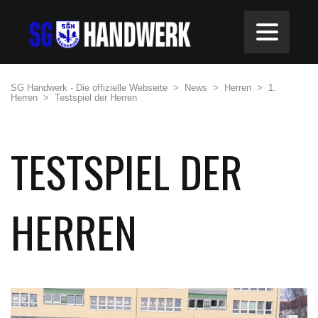
SG Handwerk - Die offizielle Webseite
>
News
>
Herren
>
1.
Herren
>
Testspiel der Herren
TESTSPIEL DER
HERREN