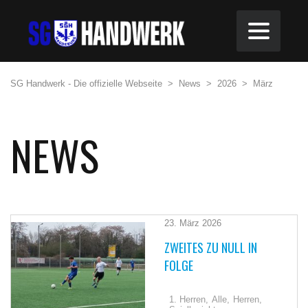
SG Handwerk - Die offizielle Webseite
>
News
>
2026
>
März
NEWS
23. März 2026
ZWEITES ZU NULL IN
FOLGE
1. Herren,
Alle,
Herren,