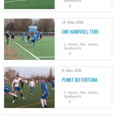
Spielbericht
0
16. März 2026
EINE HANDVOLL TORE
1. Herren,
Alle,
Herren,
Spielbericht
0
9. März 2026
PUNKT BEI FORTUNA
1. Herren,
Alle,
Herren,
Spielbericht
0