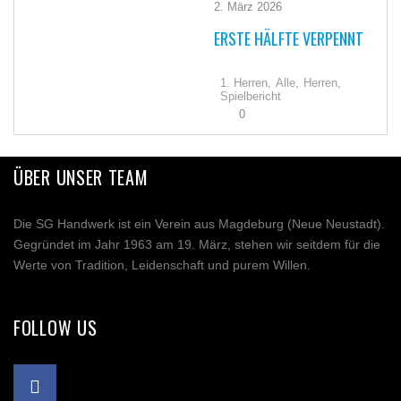
2. März 2026
ERSTE HÄLFTE VERPENNT
1. Herren,
Alle,
Herren,
Spielbericht
0
ÜBER UNSER TEAM
Die SG Handwerk ist ein Verein aus Magdeburg (Neue Neustadt).
Gegründet im Jahr 1963 am 19. März, stehen wir seitdem für die
Werte von Tradition, Leidenschaft und purem Willen.
FOLLOW US