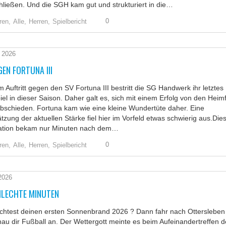
ließen. Und die SGH kam gut und strukturiert in die…
0
ren,
Alle,
Herren,
Spielbericht
i 2026
GEN FORTUNA III
m Auftritt gegen den SV Fortuna III bestritt die SG Handwerk ihr letztes
el in dieser Saison. Daher galt es, sich mit einem Erfolg von den Heim
bschieden. Fortuna kam wie eine kleine Wundertüte daher. Eine
tzung der aktuellen Stärke fiel hier im Vorfeld etwas schwierig aus.Die
ation bekam nur Minuten nach dem…
0
ren,
Alle,
Herren,
Spielbericht
 2026
HLECHTE MINUTEN
chtest deinen ersten Sonnenbrand 2026 ? Dann fahr nach Ottersleben
au dir Fußball an. Der Wettergott meinte es beim Aufeinandertreffen d