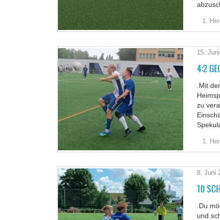
abzusch
1. Her
15. Jun
4:2 GE
.Mit de
Heimspi
zu vera
Einschä
Spekul
1. Her
8. Juni
10 SC
.Du mö
und sch