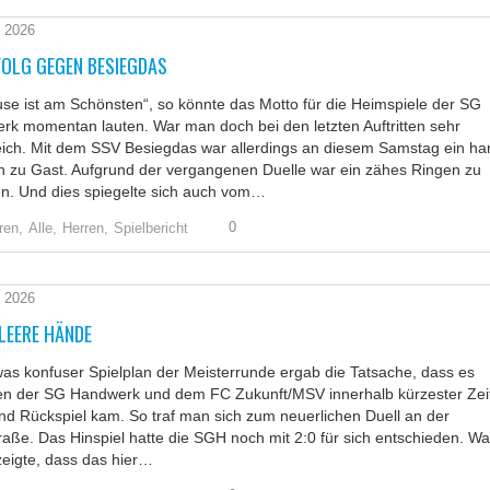
l 2026
FOLG GEGEN BESIEGDAS
se ist am Schönsten“, so könnte das Motto für die Heimspiele der SG
k momentan lauten. War man doch bei den letzten Auftritten sehr
eich. Mit dem SSV Besiegdas war allerdings an diesem Samstag ein har
n zu Gast. Aufgrund der vergangenen Duelle war ein zähes Ringen zu
en. Und dies spiegelte sich auch vom…
0
ren,
Alle,
Herren,
Spielbericht
l 2026
LEERE HÄNDE
was konfuser Spielplan der Meisterrunde ergab die Tatsache, dass es
en der SG Handwerk und dem FC Zukunft/MSV innerhalb kürzester Zei
nd Rückspiel kam. So traf man sich zum neuerlichen Duell an der
aße. Das Hinspiel hatte die SGH noch mit 2:0 für sich entschieden. W
eigte, dass das hier…