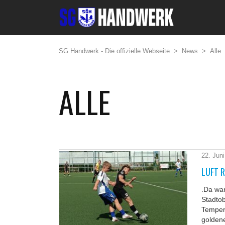
SG Handwerk - Die offizielle Webseite
>
News
>
Alle
ALLE
22. Jun
LUFT 
.Da war
Stadtob
Tempera
goldene