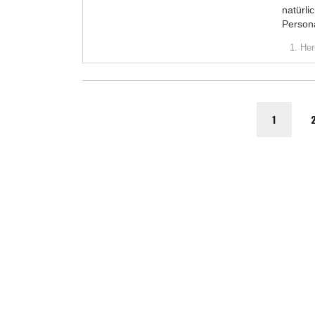
natürli
Person
1. Her
1