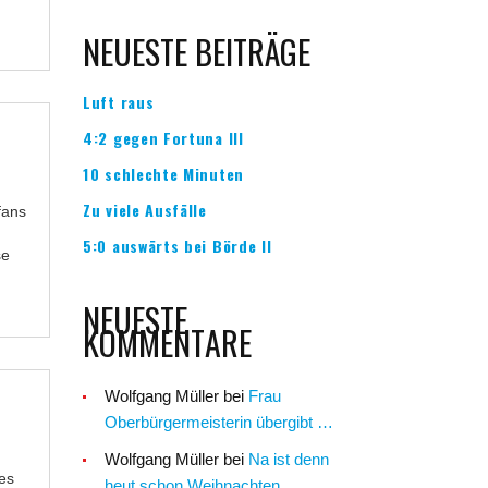
NEUESTE BEITRÄGE
Luft raus
4:2 gegen Fortuna III
10 schlechte Minuten
Zu viele Ausfälle
fans
5:0 auswärts bei Börde II
se
NEUESTE
KOMMENTARE
Wolfgang Müller
bei
Frau
Oberbürgermeisterin übergibt …
Wolfgang Müller
bei
Na ist denn
es
heut schon Weihnachten