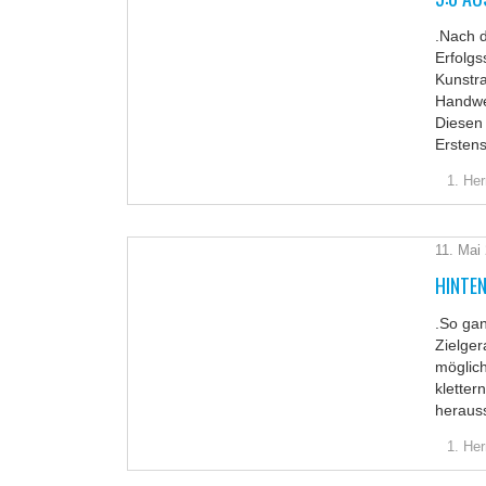
.Nach d
Erfolg
Kunstra
Handwer
Diesen 
Ersten
1. Her
11. Mai
HINTE
.So gan
Zielger
möglich
kletter
heraus
1. Her