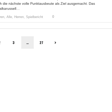
ch die nächste volle Punktausbeute als Ziel ausgemacht. Das
alkarussell…
0
ren,
Alle,
Herren,
Spielbericht
2
3
…
27