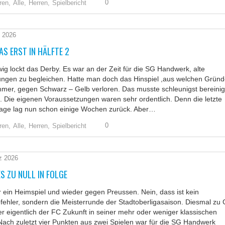
0
ren,
Alle,
Herren,
Spielbericht
l 2026
S ERST IN HÄLFTE 2
ig lockt das Derby. Es war an der Zeit für die SG Handwerk, alte
ngen zu begleichen. Hatte man doch das Hinspiel ,aus welchen Grün
mer, gegen Schwarz – Gelb verloren. Das musste schleunigst bereinig
 Die eigenen Voraussetzungen waren sehr ordentlich. Denn die letzte
lage lag nun schon einige Wochen zurück. Aber…
0
ren,
Alle,
Herren,
Spielbericht
z 2026
S ZU NULL IN FOLGE
 ein Heimspiel und wieder gegen Preussen. Nein, dass ist kein
fehler, sondern die Meisterrunde der Stadtoberligasaison. Diesmal zu 
r eigentlich der FC Zukunft in seiner mehr oder weniger klassischen
ach zuletzt vier Punkten aus zwei Spielen war für die SG Handwerk