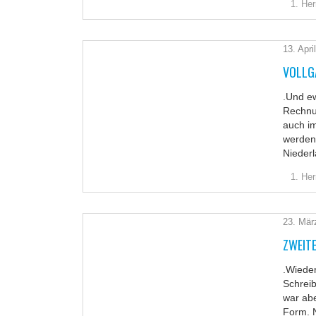
1. Her
13. Apri
VOLLGA
.Und ew
Rechnu
auch im
werden.
Nieder
1. Her
23. Mär
ZWEITE
.Wieder
Schreib
war abe
Form. N