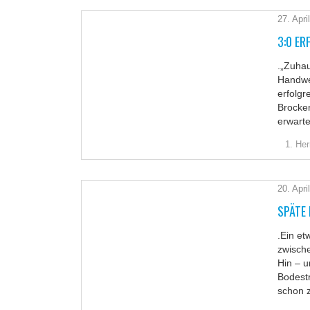
27. Apri
3:0 ER
.„Zuhau
Handwer
erfolgr
Brocke
erwart
1. Her
20. Apri
SPÄTE 
.Ein et
zwisch
Hin – u
Bodestr
schon z