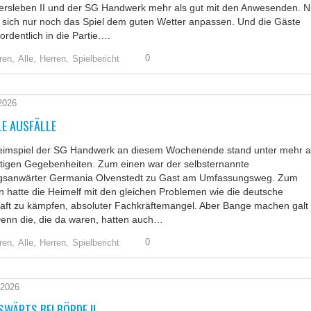
tersleben II und der SG Handwerk mehr als gut mit den Anwesenden. 
 sich nur noch das Spiel dem guten Wetter anpassen. Und die Gäste
rdentlich in die Partie….
0
ren,
Alle,
Herren,
Spielbericht
 2026
LE AUSFÄLLE
eimspiel der SG Handwerk an diesem Wochenende stand unter mehr a
tigen Gegebenheiten. Zum einen war der selbsternannte
egsanwärter Germania Olvenstedt zu Gast am Umfassungsweg. Zum
 hatte die Heimelf mit den gleichen Problemen wie die deutsche
haft zu kämpfen, absoluter Fachkräftemangel. Aber Bange machen galt
Denn die, die da waren, hatten auch…
0
ren,
Alle,
Herren,
Spielbericht
 2026
SWÄRTS BEI BÖRDE II