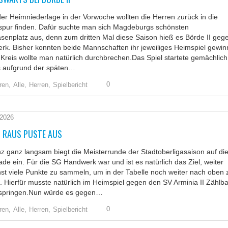
er Heimniederlage in der Vorwoche wollten die Herren zurück in die
sspur finden. Dafür suchte man sich Magdeburgs schönsten
senplatz aus, denn zum dritten Mal diese Saison hieß es Börde II geg
k. Bisher konnten beide Mannschaften ihr jeweiliges Heimspiel gewin
Kreis wollte man natürlich durchbrechen.Das Spiel startete gemächlich
s aufgrund der späten…
0
ren,
Alle,
Herren,
Spielbericht
 2026
N RAUS PUSTE AUS
z ganz langsam biegt die Meisterrunde der Stadtoberligasaison auf di
ade ein. Für die SG Handwerk war und ist es natürlich das Ziel, weiter
st viele Punkte zu sammeln, um in der Tabelle noch weiter nach oben 
n. Hierfür musste natürlich im Heimspiel gegen den SV Arminia II Zählb
springen.Nun würde es gegen…
0
ren,
Alle,
Herren,
Spielbericht