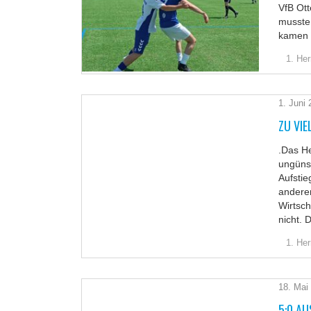
VfB Ot
musste
kamen o
1. Her
1. Juni
ZU VIE
.Das H
ungüns
Aufsti
anderen
Wirtsc
nicht. 
1. Her
18. Mai
5:0 AU