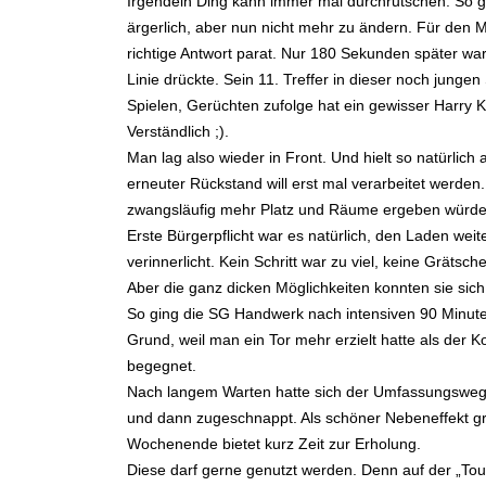
Irgendein Ding kann immer mal durchrutschen. So ge
ärgerlich, aber nun nicht mehr zu ändern. Für den 
richtige Antwort parat. Nur 180 Sekunden später w
Linie drückte. Sein 11. Treffer in dieser noch junge
Spielen, Gerüchten zufolge hat ein gewisser Harry 
Verständlich ;).
Man lag also wieder in Front. Und hielt so natürlich
erneuter Rückstand will erst mal verarbeitet werden
zwangsläufig mehr Platz und Räume ergeben würde
Erste Bürgerpflicht war es natürlich, den Laden weit
verinnerlicht. Kein Schritt war zu viel, keine Gräts
Aber die ganz dicken Möglichkeiten konnten sie sich 
So ging die SG Handwerk nach intensiven 90 Minuten
Grund, weil man ein Tor mehr erzielt hatte als der
begegnet.
Nach langem Warten hatte sich der Umfassungsweg m
und dann zugeschnappt. Als schöner Nebeneffekt gr
Wochenende bietet kurz Zeit zur Erholung.
Diese darf gerne genutzt werden. Denn auf der „To