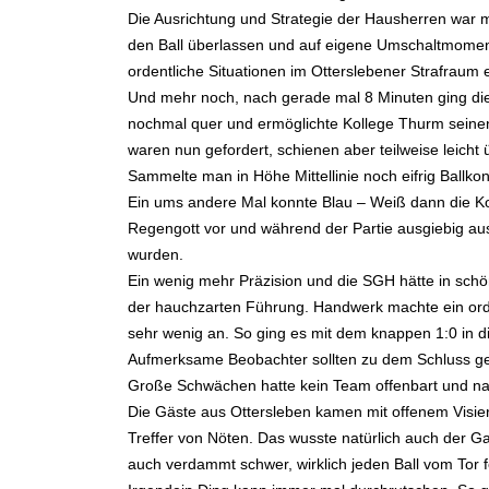
Die Ausrichtung und Strategie der Hausherren war 
den Ball überlassen und auf eigene Umschaltmomente 
ordentliche Situationen im Otterslebener Strafraum
Und mehr noch, nach gerade mal 8 Minuten ging die
nochmal quer und ermöglichte Kollege Thurm seinen 1
waren nun gefordert, schienen aber teilweise leicht 
Sammelte man in Höhe Mittellinie noch eifrig Ballko
Ein ums andere Mal konnte Blau – Weiß dann die Kon
Regengott vor und während der Partie ausgiebig aus
wurden.
Ein wenig mehr Präzision und die SGH hätte in schö
der hauchzarten Führung. Handwerk machte ein ordent
sehr wenig an. So ging es mit dem knappen 1:0 in d
Aufmerksame Beobachter sollten zu dem Schluss ge
Große Schwächen hatte kein Team offenbart und na
Die Gäste aus Ottersleben kamen mit offenem Visier
Treffer von Nöten. Das wusste natürlich auch der Ga
auch verdammt schwer, wirklich jeden Ball vom Tor f