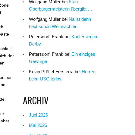
Wolfgang Müller
bei
Frau
 Zone
Oberbürgermeisterin übergibt …
t
Wolfgang Müller
bei
Na ist denn
heut schon Weihnachten
eh
Gäste
Petersdorf, Frank
bei
Kantersieg im
Derby
chkeit.
Petersdorf, Frank
bei
Ein einziges
sich der
Gewürge
gen
Kevin Pröttel-Fersterra
bei
Herren
es bei
beim USC torlos
 bot
ARCHIV
de.
ner
Juni 2026
 aber
Mai 2026