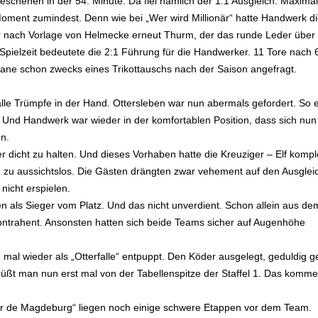
schehen in der 54. Minute. Da fiel nämlich der 1:1 Ausgleich. Maximal
Moment zumindest. Denn wie bei „Wer wird Millionär“ hatte Handwerk d
ar nach Vorlage von Helmecke erneut Thurm, der das runde Leder über 
n Spielzeit bedeutete die 2:1 Führung für die Handwerker. 11 Tore nach 
Kane schon zwecks eines Trikottauschs nach der Saison angefragt.
 alle Trümpfe in der Hand. Ottersleben war nun abermals gefordert. So 
. Und Handwerk war wieder in der komfortablen Position, dass sich nun
n.
er dicht zu halten. Und dieses Vorhaben hatte die Kreuziger – Elf kompl
che zu aussichtslos. Die Gästen drängten zwar vehement auf den Ausglei
nicht erspielen.
 als Sieger vom Platz. Und das nicht unverdient. Schon allein aus de
 Kontrahent. Ansonsten hatten sich beide Teams sicher auf Augenhöhe
al wieder als „Otterfalle“ entpuppt. Den Köder ausgelegt, geduldig g
üßt man nun erst mal von der Tabellenspitze der Staffel 1. Das komm
ur de Magdeburg“ liegen noch einige schwere Etappen vor dem Team.