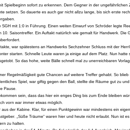
mit Spielbeginn sofort zu erkennen. Dem Gegner in der ungefährlichen
setzen. So dauerte es auch gar nicht allzu lange, bis sich erste rech
 ergaben.
 SGH mit 1:0 in Führung. Einen weiten Einwurf von Schröder legte Re
0. Saisontreffer. Ein Auftakt natürlich wie gemalt für Handwerk. Die 
überfordert.
ntakte, war spätestens an Handwerks Sechzehner Schluss mit der Herrli
ter starten. Schnelle Leute waren ja einige auf dem Platz. Nun hatte 
getobt. So das hohe, weite Bälle schnell mal zu unerreichbaren Vorla
ner Regelmäßigkeit gute Chancen auf weitere Treffer gehabt. So blieb 
liches Spiel, war giftig gegen den Ball, stellte die Räume gut zu und
ie Pause.
kommen sein, dass das hier ein enges Ding bis zum Ende bleiben wür
ch vorn war immer etwas möglich.
 aus der Kabine. Klar, für einen Punktgewinn war mindestens ein eige
stgeber. „Süße Träume“ waren hier und heute nicht erlaubt. Nun ist es
ern zu halten.