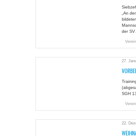
Siebzeh
„An de
bildete
Mannsch
der SV
Verein
27. Jan
VORBE
Trainin
(abges
SGH 13
Verein
22. Dez
WEIHN