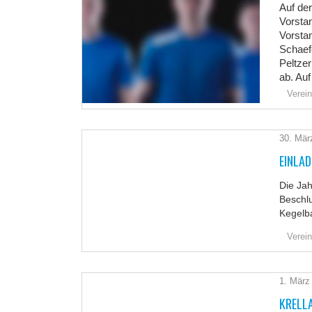
Auf de
Vorsta
Vorsta
Schaef
Peltzer
ab. Auf
Verein
30. Mär
EINLA
Die Ja
Beschl
Kegelba
Verein
1. März
KRELLA