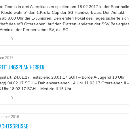
n Teams in drei Altersklassen spielten am 18.02.2017 in der Sporthall
r Klosterwuhne“ den 1.Krella-Cup der SG Handwerk aus. Den Auftakt
n ab 9.00 Uhr die E-Junioren. Den ersten Pokal des Tages sicherte sich
aft des VfB Ottersleben. Auf den Plätzen landeten der SSV Besiegdas
 Arminia, der Fermersleber SV, die SG…
0
uar 2017
REITUNGSPLAN HERREN
gsstart: 24.01.17 Testspiele: 28.01.17 SGH – Börde A-Jugend 13 Uhr
agt) 04.02.17 SGH – Dahlenwarsleben 14 Uhr 11.02.17 Ottersleben II 
 Uhr 18.02.17 SGH – Medizin II 15 Uhr
0
ember 2016
ACHTSGRÜSSE