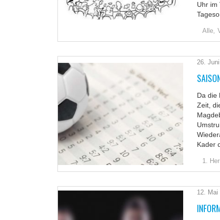
Uhr im
Tageso
Alle,
26. Jun
SAISO
Da die 
Zeit, d
Magdebu
Umstruk
Wiedera
Kader 
1. Her
12. Mai
INFOR