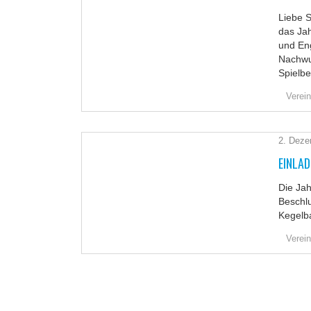
Liebe S
das Jah
und Eng
Nachwuc
Spielbe
Verein
2. Deze
EINLA
Die Ja
Beschl
Kegelba
Verein