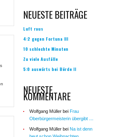
NEUESTE BEITRÄGE
Luft raus
4:2 gegen Fortuna III
10 schlechte Minuten
Zu viele Ausfälle
us
5:0 auswärts bei Börde II
en
NEUESTE
KOMMENTARE
Wolfgang Müller
bei
Frau
Oberbürgermeisterin übergibt …
Wolfgang Müller
bei
Na ist denn
heut schon Weihnachten