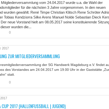
r Mitgliederversammlung vom 24.04.2017 wurde u.a. die Wahl der
ndsmitglieder für die nächsten 3 Jahre vorgenommen. In den neuen
nd wurden gewählt: René Timpe Christian Klitsch Rene Schröter Adri
er Tobias Kendziorra Silke Arens Manuel Nolde Sebastian Dieck Kers
 Der neue Vorstand hielt am 08.05.2017 seine konstituierende Sitzun
 dieser wurden die...
0
z 2017
DUNG ZUR MITGLIEDERVERSAMMLUNG
hresmitgliederversammlung der SG Handwerk Magdeburg e.V. findet au
uss des Vorstandes am 24.04.2017 um 19.00 Uhr in der Gaststätte „Zu
hn“ statt.
0
 2017
 CUP 2017 (HALLENFUSSBALL | JUGEND)