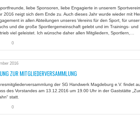
portfreunde, liebe Sponsoren, liebe Engagierte in unserem Sportverein
r 2016 neigt sich dem Ende zu. Auch dieses Jahr wurde wieder mit He
agement in allen Abteilungen unseres Vereins für den Sport, für unse
hs und die große Sportlergemeinschaft gelebt und im Trainings- und
trieb viel geleistet. Ich wünsche daher allen Mitgliedern, Sportlern,…
0
mber 2016
DUNG ZUR MITGLIEDERVERSAMMLUNG
hresmitgliederversammlung der SG Handwerk Magdeburg e.V. findet au
uss des Vorstandes am 13.12.2016 um 19.00 Uhr in der Gaststätte „Zu
hn“ statt.
0