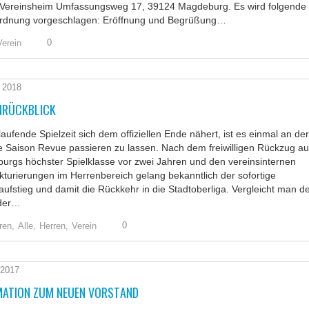
 Vereinsheim Umfassungsweg 17, 39124 Magdeburg. Es wird folgende
rdnung vorgeschlagen: Eröffnung und Begrüßung…
0
Verein
i 2018
NRÜCKBLICK
laufende Spielzeit sich dem offiziellen Ende nähert, ist es einmal an der
ie Saison Revue passieren zu lassen. Nach dem freiwilligen Rückzug a
rgs höchster Spielklasse vor zwei Jahren und den vereinsinternen
turierungen im Herrenbereich gelang bekanntlich der sofortige
ufstieg und damit die Rückkehr in die Stadtoberliga. Vergleicht man d
der…
0
ren,
Alle,
Herren,
Verein
 2017
MATION ZUM NEUEN VORSTAND