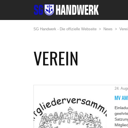
SG Handwerk - Die offizielle Webseite
>
News
>
Verei
VEREIN
24. Aug
MV AM
Einladu
geehrte
Satzung
Mitgli