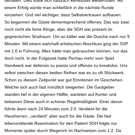
behalten. Dies sollte sich natürlich keinesfalls wiederholen. Mit
einem Erfolg würde man schließlich in die nächste Runde
einziehen. Und viel wichtiger, dass Selbstvertrauen aufbauen.
So begannen die Gäste dementsprechend offensiv. Das war zwar
noch nicht die feine Klinge, aber die SGH war präsent im
gegnerischen Strafraum. Um so kälter war die Dusche nach nur 9
Minuten. Mit einem wahrhaft artistischen Abschluss ging der SVP
mit 1:0 in Führung. Alles hätte man gebrauchen können, nur das
doch nicht. In der Folgezeit hatte Pechau mehr vom Spiel.
Handwerk war defensiv zu passiv und offensiv zu kreativlos. Uns
selbst zwischen diesen beiden Reihen war es zu oft Stückwerk.
Schon zu diesem Zeitpunkt war gut Emotionen im Geschehen.
Welche sich auch fast minütlich steigerten. Die Gastgeber
standen tief in der eigenen Hälfte, warteten auf Konter und
bekamen Diese auch in schöner Regelmäßigkeit. Einer davon
führte dann nach 24 Minuten zum 2:0. Verdient für die
Hausherren, „verdient“ aber auch für die Gäste. Die fast
lebensrettende Reanimation für den Patient SGH folgte nur
Momente später durch Wegerich im Nachsetzen zum 1:2. Da