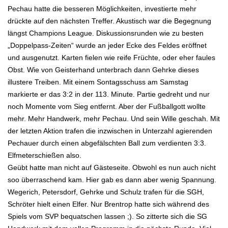
Pechau hatte die besseren Möglichkeiten, investierte mehr
drückte auf den nächsten Treffer. Akustisch war die Begegnung
längst Champions League. Diskussionsrunden wie zu besten
„Doppelpass-Zeiten“ wurde an jeder Ecke des Feldes eröffnet
und ausgenutzt. Karten fielen wie reife Früchte, oder eher faules
Obst. Wie von Geisterhand unterbrach dann Gehrke dieses
illustere Treiben. Mit einem Sontagsschuss am Samstag
markierte er das 3:2 in der 113. Minute. Partie gedreht und nur
noch Momente vom Sieg entfernt. Aber der Fußballgott wollte
mehr. Mehr Handwerk, mehr Pechau. Und sein Wille geschah. Mit
der letzten Aktion trafen die inzwischen in Unterzahl agierenden
Pechauer durch einen abgefälschten Ball zum verdienten 3:3.
Elfmeterschießen also.
Geübt hatte man nicht auf Gästeseite. Obwohl es nun auch nicht
soo überraschend kam. Hier gab es dann aber wenig Spannung.
Wegerich, Petersdorf, Gehrke und Schulz trafen für die SGH,
Schröter hielt einen Elfer. Nur Brentrop hatte sich während des
Spiels vom SVP bequatschen lassen ;). So zitterte sich die SG