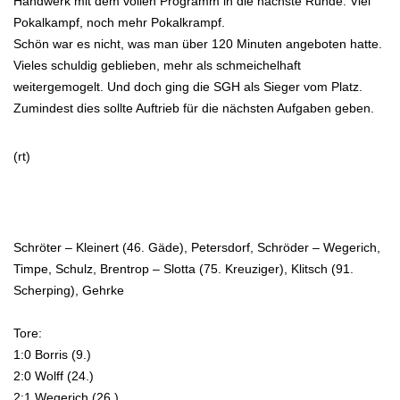
Handwerk mit dem vollen Programm in die nächste Runde. Viel
Pokalkampf, noch mehr Pokalkrampf.
Schön war es nicht, was man über 120 Minuten angeboten hatte.
Vieles schuldig geblieben, mehr als schmeichelhaft
weitergemogelt. Und doch ging die SGH als Sieger vom Platz.
Zumindest dies sollte Auftrieb für die nächsten Aufgaben geben.
(rt)
Schröter – Kleinert (46. Gäde), Petersdorf, Schröder – Wegerich,
Timpe, Schulz, Brentrop – Slotta (75. Kreuziger), Klitsch (91.
Scherping), Gehrke
Tore:
1:0 Borris (9.)
2:0 Wolff (24.)
2:1 Wegerich (26.)