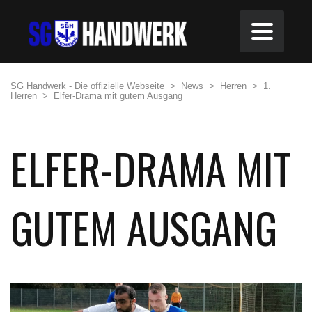
SG Handwerk - Die offizielle Webseite
>
News
>
Herren
>
1.
Herren
>
Elfer-Drama mit gutem Ausgang
ELFER-DRAMA MIT
GUTEM AUSGANG