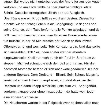
langer Ball wurde nicht unterbunden, der Angreifer aus den Augen
verloren und am Ende fehlte der berühmt berüchtigte letzte
Schritt. Das alles ermöglichte Ullrich den 1:1 Ausgleich.
Überflüssig wie ein Kropf, trifft es wohl am Besten. Dieses Tor
brachte wieder richtig Leben in die Begegnung. Besiegdas sah
seine Chance, dem Tabellenführer alle Punkte abzujagen und der
SGH war nun bewusst, dass man für einen Dreier wieder etwas
tun musste. In der 78.Min brachte der Coach seinen letzten
Offensivtrumpf und wechselte Tobi Kendziorra ein. Und das sollte
sich auszahlen. 120 Sekunden später war der ebenfalls
eingewechselte Knoll nur noch durch ein Foul im Strafraum zu
stoppen. Michael schnappte sich den Ball und trat an. Für die
nächsten Momente befand er sich aber wohl gedanklich in einer
anderen Sportart. Dem Dreiband – Billard. Sein Schuss klatschte
zunächst an den linken Innenpfosten, von dort direkt an den
Rechten und dann knapp hinter die Linie zum 2:1. Sehr genau,
verdammt knapp oder ohne hinzugucken, da hatte wohl jeder
eine andere Sichtweise.
Die Hausherren warfen in der Folgezeit zwar nochmal alles nach