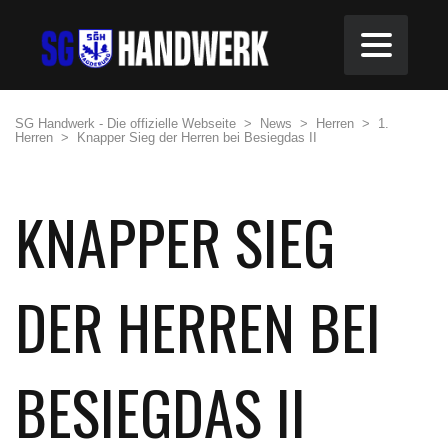
SG Handwerk - Die offizielle Webseite
>
News
>
Herren
>
1.
Herren
>
Knapper Sieg der Herren bei Besiegdas II
KNAPPER SIEG
DER HERREN BEI
BESIEGDAS II