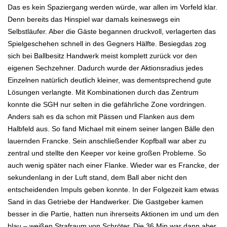
Das es kein Spaziergang werden würde, war allen im Vorfeld klar.
Denn bereits das Hinspiel war damals keineswegs ein
Selbstläufer. Aber die Gäste begannen druckvoll, verlagerten das
Spielgeschehen schnell in des Gegners Hälfte. Besiegdas zog
sich bei Ballbesitz Handwerk meist komplett zurück vor den
eigenen Sechzehner. Dadurch wurde der Aktionsradius jedes
Einzelnen natürlich deutlich kleiner, was dementsprechend gute
Lösungen verlangte. Mit Kombinationen durch das Zentrum
konnte die SGH nur selten in die gefährliche Zone vordringen.
Anders sah es da schon mit Pässen und Flanken aus dem
Halbfeld aus. So fand Michael mit einem seiner langen Bälle den
lauernden Francke. Sein anschließender Kopfball war aber zu
zentral und stellte den Keeper vor keine großen Probleme. So
auch wenig später nach einer Flanke. Wieder war es Francke, der
sekundenlang in der Luft stand, dem Ball aber nicht den
entscheidenden Impuls geben konnte. In der Folgezeit kam etwas
Sand in das Getriebe der Handwerker. Die Gastgeber kamen
besser in die Partie, hatten nun ihrerseits Aktionen im und um den
blau – weißen Strafraum von Schröter. Die 36.Min war dann aber