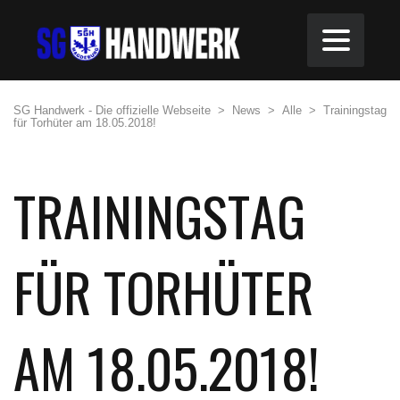
SG Handwerk - Die offizielle Webseite
>
News
>
Alle
>
Trainingstag
für Torhüter am 18.05.2018!
TRAININGSTAG
FÜR TORHÜTER
AM 18.05.2018!