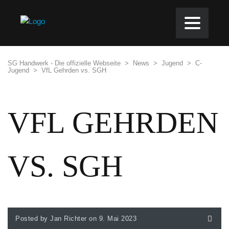
SG Handwerk - Die offizielle Webseite
>
News
>
Jugend
>
C-
Jugend
>
VfL Gehrden vs. SGH
VFL GEHRDEN
VS. SGH
Posted by Jan Richter on 9. Mai 2023