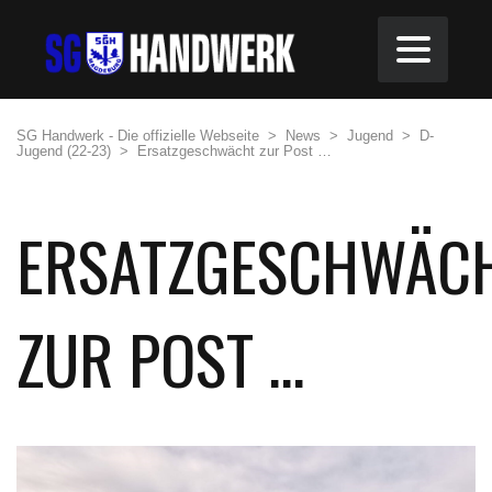
SG Handwerk - Die offizielle Webseite
>
News
>
Jugend
>
D-
Jugend (22-23)
>
Ersatzgeschwächt zur Post …
ERSATZGESCHWÄC
ZUR POST …