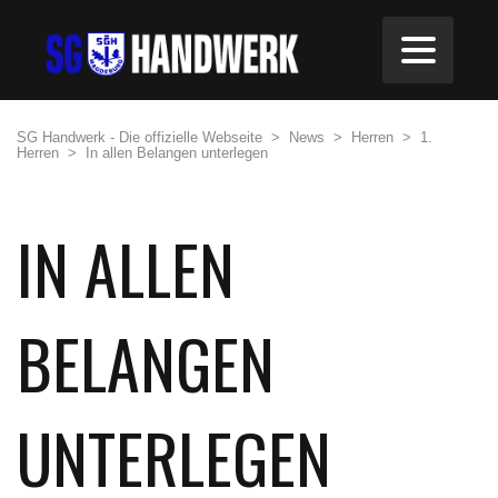
SG Handwerk - Die offizielle Webseite
>
News
>
Herren
>
1.
Herren
>
In allen Belangen unterlegen
IN ALLEN
BELANGEN
UNTERLEGEN