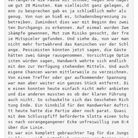
um gut 20 Minuten. Kam vielleicht ganz gelegen, d
enn zu besprechen gab es ja schließlich mehr als 
genug. Von nun an hieß es, Schadensbegrenzung zu 
betreiben. Zumindest dies war mit Beginn des zwei
ten Durchgangs zu erkennen. Auf einmal wurden Zwe
ikämpfe gewonnen, Mut zum Risiko gesucht, der fre
ie Mitspieler gefunden. Und siehe da, nun war man 
nicht mehr fortwährend das Kaninchen vor der Schl
ange. Pessimisten könnten jetzt sagen, die Gäste 
hätten zwei Gänge rausgenommen. Vorsichtige Optim
isten würden sagen, Handwerk wehrte sich endlich 
mit den zur Verfügung stehenden Mitteln. Und auch 
eigene Chancen waren mittlerweile zu verzeichnen. 
Von einem Treffer oder gar aufkommender Spannung 
war man aber weiter ein ganzes Stück entfernt. Di
e einen konnten heute einfach nicht mehr anbieten 
und die anderen mussten es ob der klaren Führung 
auch nicht. So schaukelte sich das Geschehen Rich
tung Ende. Ein Sinnbild für den Handwerker Auftri
tt heute hatte die Partie aber noch parat. Quasi 
mit dem Schlusspfiff beförderte Slotta einen Schu
ss nach vorangegangener Ecke unfreiwillig zum 0:4 
über die Linie. 

Es war ein komplett gebrauchter Tag für die Jungs 