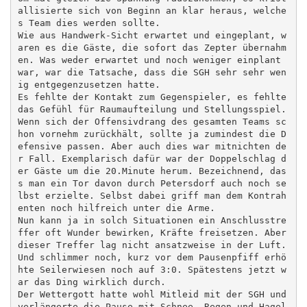
allisierte sich von Beginn an klar heraus, welche
s Team dies werden sollte. 

Wie aus Handwerk-Sicht erwartet und eingeplant, w
aren es die Gäste, die sofort das Zepter übernahm
en. Was weder erwartet und noch weniger einplant 
war, war die Tatsache, dass die SGH sehr sehr wen
ig entgegenzusetzen hatte. 

Es fehlte der Kontakt zum Gegenspieler, es fehlte 
das Gefühl für Raumaufteilung und Stellungsspiel. 
Wenn sich der Offensivdrang des gesamten Teams sc
hon vornehm zurückhält, sollte ja zumindest die D
efensive passen. Aber auch dies war mitnichten de
r Fall. Exemplarisch dafür war der Doppelschlag d
er Gäste um die 20.Minute herum. Bezeichnend, das
s man ein Tor davon durch Petersdorf auch noch se
lbst erzielte. Selbst dabei griff man dem Kontrah
enten noch hilfreich unter die Arme. 

Nun kann ja in solch Situationen ein Anschlusstre
ffer oft Wunder bewirken, Kräfte freisetzen. Aber 
dieser Treffer lag nicht ansatzweise in der Luft. 
Und schlimmer noch, kurz vor dem Pausenpfiff erhö
hte Seilerwiesen noch auf 3:0. Spätestens jetzt w
ar das Ding wirklich durch. 

Der Wettergott hatte wohl Mitleid mit der SGH und 
verlängerte die Pause mit Schnee, Regen und Hagel 