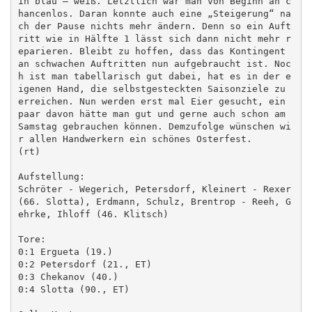
in blau – weiß. Letztlich war man von Beginn an c
hancenlos. Daran konnte auch eine „Steigerung“ na
ch der Pause nichts mehr ändern. Denn so ein Auft
ritt wie in Hälfte 1 lässt sich dann nicht mehr r
eparieren. Bleibt zu hoffen, dass das Kontingent 
an schwachen Auftritten nun aufgebraucht ist. Noc
h ist man tabellarisch gut dabei, hat es in der e
igenen Hand, die selbstgesteckten Saisonziele zu 
erreichen. Nun werden erst mal Eier gesucht, ein 
paar davon hätte man gut und gerne auch schon am 
Samstag gebrauchen können. Demzufolge wünschen wi
r allen Handwerkern ein schönes Osterfest.   

(rt)

Aufstellung:

Schröter - Wegerich, Petersdorf, Kleinert - Rexer 
(66. Slotta), Erdmann, Schulz, Brentrop - Reeh, G
ehrke, Ihloff (46. Klitsch)

Tore: 

0:1 Ergueta (19.)

0:2 Petersdorf (21., ET)

0:3 Chekanov (40.)

0:4 Slotta (90., ET)
