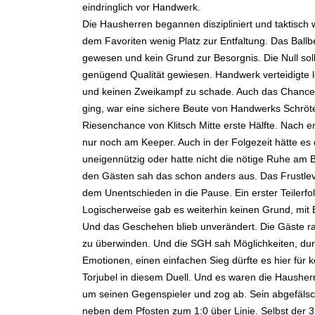
eindringlich vor Handwerk.
Die Hausherren begannen diszipliniert und taktisch
dem Favoriten wenig Platz zur Entfaltung. Das Ballb
gewesen und kein Grund zur Besorgnis. Die Null soll
genügend Qualität gewiesen. Handwerk verteidigte lei
und keinen Zweikampf zu schade. Auch das Chancenp
ging, war eine sichere Beute von Handwerks Schröter
Riesenchance von Klitsch Mitte erste Hälfte. Nach 
nur noch am Keeper. Auch in der Folgezeit hätte e
uneigennützig oder hatte nicht die nötige Ruhe am
den Gästen sah das schon anders aus. Das Frustlevel 
dem Unentschieden in die Pause. Ein erster Teilerfolg
Logischerweise gab es weiterhin keinen Grund, mit
Und das Geschehen blieb unverändert. Die Gäste r
zu überwinden. Und die SGH sah Möglichkeiten, dur
Emotionen, einen einfachen Sieg dürfte es hier für
Torjubel in diesem Duell. Und es waren die Hausher
um seinen Gegenspieler und zog ab. Sein abgefäls
neben dem Pfosten zum 1:0 über Linie. Selbst der 3. 