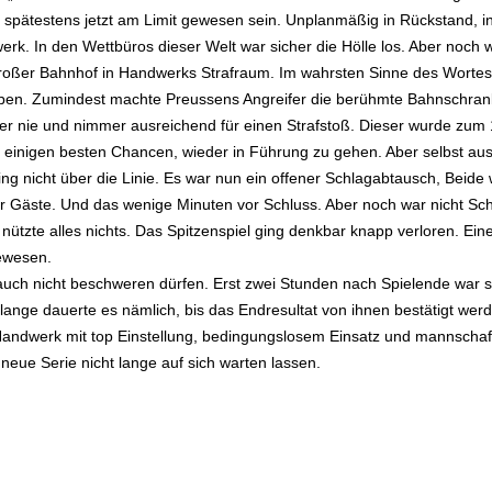
n spätestens jetzt am Limit gewesen sein. Unplanmäßig in Rückstand, i
k. In den Wettbüros dieser Welt war sicher die Hölle los. Aber noch 
 großer Bahnhof in Handwerks Strafraum. Im wahrsten Sinne des Wortes
aben. Zumindest machte Preussens Angreifer die berühmte Bahnschra
ber nie und nimmer ausreichend für einen Strafstoß. Dieser wurde zum 
t einigen besten Chancen, wieder in Führung zu gehen. Aber selbst au
ing nicht über die Linie. Es war nun ein offener Schlagabtausch, Beide 
er Gäste. Und das wenige Minuten vor Schluss. Aber noch war nicht Sch
ützte alles nichts. Das Spitzenspiel ging denkbar knapp verloren. Ein
gewesen.
auch nicht beschweren dürfen. Erst zwei Stunden nach Spielende war s
ange dauerte es nämlich, bis das Endresultat von ihnen bestätigt wer
 Handwerk mit top Einstellung, bedingungslosem Einsatz und mannschaft
neue Serie nicht lange auf sich warten lassen.