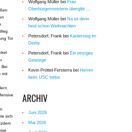
Wolfgang Müller
bei
Frau
Oberbürgermeisterin übergibt …
eßen
ten
Wolfgang Müller
bei
Na ist denn
n
heut schon Weihnachten
n Weg
Petersdorf, Frank
bei
Kantersieg im
ung Tor
Derby
nkel
Petersdorf, Frank
bei
Ein einziges
u
Gewürge
 Bei
Kevin Pröttel-Fersterra
bei
Herren
 mit
beim USC torlos
dern.
ARCHIV
fensive
en
Juni 2026
te sich
Mai 2026
otzdem
eise