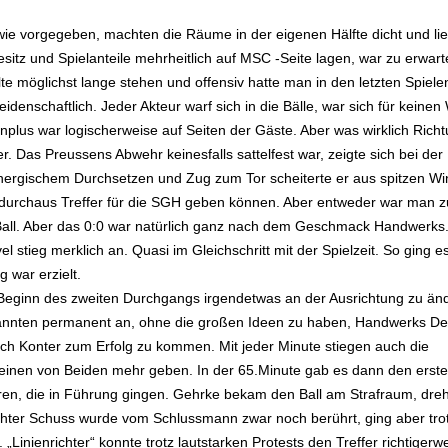
 wie vorgegeben, machten die Räume in der eigenen Hälfte dicht und li
esitz und Spielanteile mehrheitlich auf MSC -Seite lagen, war zu erwar
te möglichst lange stehen und offensiv hatte man in den letzten Spiele
denschaftlich. Jeder Akteur warf sich in die Bälle, war sich für keine
lus war logischerweise auf Seiten der Gäste. Aber was wirklich Richt
. Das Preussens Abwehr keinesfalls sattelfest war, zeigte sich bei der
energischem Durchsetzen und Zug zum Tor scheiterte er aus spitzen Wi
s durchaus Treffer für die SGH geben können. Aber entweder war man z
 Ball. Aber das 0:0 war natürlich ganz nach dem Geschmack Handwerks.
stieg merklich an. Quasi im Gleichschritt mit der Spielzeit. So ging es
 war erzielt.
 Beginn des zweiten Durchgangs irgendetwas an der Ausrichtung zu än
annten permanent an, ohne die großen Ideen zu haben, Handwerks De
ch Konter zum Erfolg zu kommen. Mit jeder Minute stiegen auch die
 keinen von Beiden mehr geben. In der 65.Minute gab es dann den erst
ren, die in Führung gingen. Gehrke bekam den Ball am Strafraum, dreh
chter Schuss wurde vom Schlussmann zwar noch berührt, ging aber tr
„Linienrichter“ konnte trotz lautstarken Protests den Treffer richtigerw