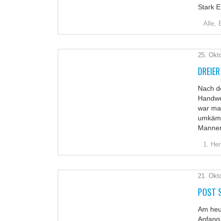
Stark E
Alle,
25. Okt
DREIER
Nach de
Handwe
war man
umkämpf
Mannen
1. Her
21. Okt
POST S
Am heut
Anfang 