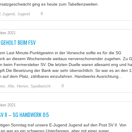
rsatzgeschwächt ging es heute zum Tabellenzweiten.
0
E-Jugend,
Jugend
ober 2021
 GEHOLT BEIM FSV
m Last Minute-Punktgewinn in der Vorwoche sollte es für die SG
rk an diesem Wochenende weitaus nervenschonender zugehen. Zu G
 beim Fermersleber SV. Die letzten Duelle waren allesamt eng und ha
t.Die Besetzung der Bank war sehr übersichtlich. So war es an den 1
 auf dem Platz, zählbares einzufahren. Handwerks Ausrichtung…
0
ren,
Alle,
Herren,
Spielbericht
ober 2021
V II – SG HANDWERK 0:5
igen Sonntag traf unsere E-Jugend Jugend auf den Post SV II. Von
an war es ein schweres Unterfangen, aber mit einer super