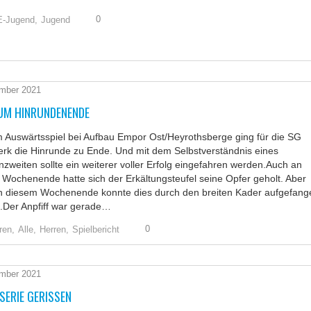
0
E-Jugend,
Jugend
mber 2021
ZUM HINRUNDENENDE
 Auswärtsspiel bei Aufbau Empor Ost/Heyrothsberge ging für die SG
rk die Hinrunde zu Ende. Und mit dem Selbstverständnis eines
nzweiten sollte ein weiterer voller Erfolg eingefahren werden.Auch an
Wochenende hatte sich der Erkältungsteufel seine Opfer geholt. Aber
n diesem Wochenende konnte dies durch den breiten Kader aufgefang
.Der Anpfiff war gerade…
0
ren,
Alle,
Herren,
Spielbericht
mber 2021
SERIE GERISSEN