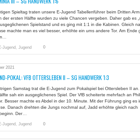
INIA III – SG HANDWERK 1:6
igen Spieltag traten unsere E-Jugend Tabellenführer beim Dritten Arm
 In der ersten Hälfte wurden zu viele Chancen vergeben. Daher gab es „
usgeglichenen Spielstand und es ging mit 1:1 in die Kabinen. Gleich n
use machte man es viel besser, erhöhte ein ums andere Tor. Am Ende 
en…
0
E-Jugend,
Jugend
ber 2021
ND-POKAL: VFB OTTERSLEBEN II – SG HANDWERK 1:3
rigen Samstag trat die E-Jugend zum Pokalspiel bei Ottersleben II an.
älfte sah ein ausgeglichenes Spiel. Der VfB scheiterte mehrfach an Phil
. Besser machte es Abdel in der 10. Minute. Mit der Führung ging es i
se. Danach drehten die Jungs nochmal auf, Jadd erhöhte gleich nach
beginn. Der…
0
E-Jugend,
Jugend