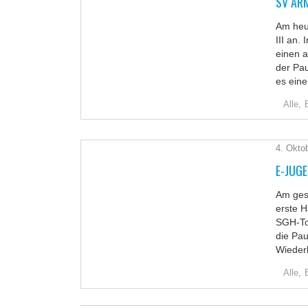
SV ARM
Am heut
III an.
einen a
der Pa
es ein
Alle,
4. Okto
E-JUGE
Am gest
erste H
SGH-Tor
die Pau
Wieder
Alle,