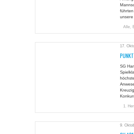
Mannsch
führten
unsere
Alle,
17. Okt
PUNKT 
SG Hand
Spielkl
höchste
Anwese
Kreuzig
Konkur
1. Her
9. Okto