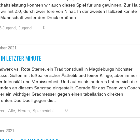
aftsleistung konnten wir auch dieses Spiel für uns gewinnen. Zur Halb
 wir mit 2:0, durch zwei Tore von Nihat. In der zweiten Halbzeit konnte
 Mannschaft weiter den Druck erhöhen…
0
E-Jugend,
Jugend
ober 2021
IN LETZTER MINUTE
werk vs. Rote Sterne, ein Traditionsduell in Magdeburgs höchster
asse. Selten mit fußballerischer Ästhetik und feiner Klinge, aber immer 
r Intensität und Verbissenheit. Und auf nichts anderes hatten sich die
nden an diesem Samstag eingestellt. Gerade für das Team von Coach
er ein wichtiger Gradmesser gegen einen tabellarisch direkten
renten.Das Duell gegen die…
0
ren,
Alle,
Herren,
Spielbericht
ber 2021