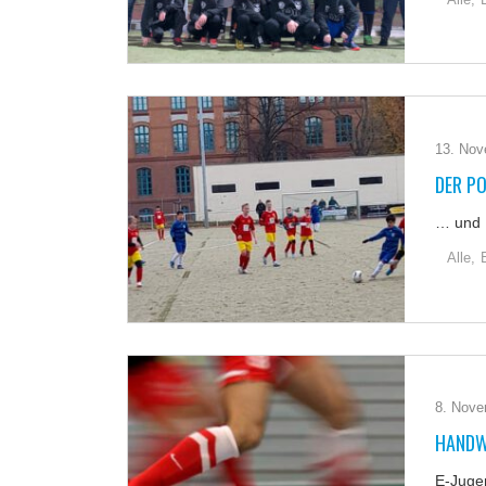
13. Nov
DER P
… und K
Alle,
8. Nove
HANDW
E-Juge