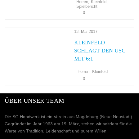
Herren,
Kleinfeld,
Spielbericht
0
13. Mai 2017
KLEINFELD
SCHLÄGT DEN USC
MIT 6:1
Herren,
Kleinfeld
0
ÜBER UNSER TEAM
Die SG Handwerk ist ein Verein aus Magdeburg (Neue Neustadt).
Gegründet im Jahr 1963 am 19. März, stehen wir seitdem für die
Werte von Tradition, Leidenschaft und purem Willen.