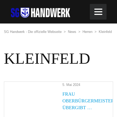
SG Handwerk - Die offizielle Webseite
>
News
>
Herren
>
Kleinfeld
KLEINFELD
5. Mai 2024
FRAU
OBERBÜRGERMEISTERI
ÜBERGIBT …