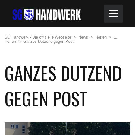
SG Handwerk - Die offizielle Webseite
>
News
>
Herren
>
1.
Herren
>
Ganzes Dutzend gegen Post
GANZES DUTZEND
GEGEN POST